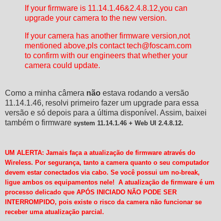
If your firmware is 11.14.1.46&2.4.8.12,you can
upgrade your camera to the new version.
If your camera has another firmware version,not
mentioned above,pls contact
tech@foscam.com
to confirm with our engineers that whether your
camera could update.
Como a minha câmera
não
estava rodando a versão
11.14.1.46, resolvi primeiro fazer um upgrade para essa
versão e só depois para a última disponível. Assim, baixei
também o firmware
system 11.14.1.46 + Web UI 2.4.8.12.
UM ALERTA: Jamais faça a atualização de firmware através do
Wireless. Por segurança, tanto a camera quanto o seu computador
devem estar conectados via cabo. Se você possui um no-break,
ligue ambos os equipamentos nele! A atualização de firmware é um
processo delicado que APÓS INICIADO NÃO PODE SER
INTERROMPIDO, pois existe o risco da camera não funcionar se
receber uma atualização parcial.