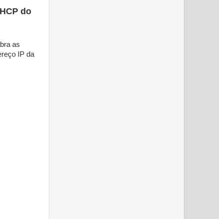
 DHCP do
abra as
ereço IP da