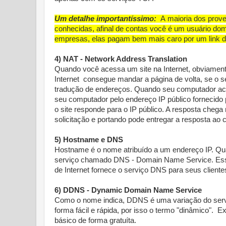
Um detalhe importantíssimo:
A maioria dos prove
conhecidas, afinal de contas você é um usuário do
empresas, elas pagam bem mais caro por um link de
4) NAT - Network Address Translation
Quando você acessa um site na Internet, obviament
Internet consegue mandar a página de volta, se o s
tradução de endereços. Quando seu computador aces
seu computador pelo endereço IP público fornecido p
o site responde para o IP público. A resposta cheg
solicitação e portando pode entregar a resposta ao 
5) Hostname e DNS
Hostname é o nome atribuído a um endereço IP. Q
serviço chamado DNS - Domain Name Service. Esse
de Internet fornece o serviço DNS para seus cliente
6) DDNS - Dynamic Domain Name Service
Como o nome indica, DDNS é uma variação do servi
forma fácil e rápida, por isso o termo "dinâmico". 
básico de forma gratuíta.