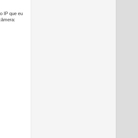
o IP que eu
 câmera: