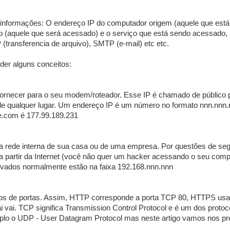
 informações: O endereço IP do computador origem (aquele que está 
o (aquele que será acessado) e o serviço que está sendo acessado,
transferencia de arquivo), SMTP (e-mail) etc etc.
der alguns conceitos:
 fornecer para o seu modem/roteador. Esse IP é chamado de público 
 de qualquer lugar. Um endereço IP é um número no formato nnn.nnn.
e.com é 177.99.189.231
 rede interna de sua casa ou de uma empresa. Por questões de se
 partir da Internet (você não quer um hacker acessando o seu comp
vados normalmente estão na faixa 192.168.nnn.nnn
eros de portas. Assim, HTTP corresponde a porta TCP 80, HTTPS usa
 vai. TCP significa Transmission Control Protocol e é um dos protoc
mplo o UDP - User Datagram Protocol mas neste artigo vamos nos p