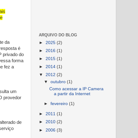
ais
de
ARQUIVO DO BLOG
te da
►
2025
(2)
resposta é
►
2016
(1)
P privado do
►
2015
(1)
 Dessa forma
►
2014
(1)
e fez a
▼
2012
(2)
▼
outubro
(1)
Como acessar a IP Camera
sulta um
a partir da Internet
O provedor
►
fevereiro
(1)
►
2011
(1)
►
2010
(2)
lterado de
serviço
►
2006
(3)