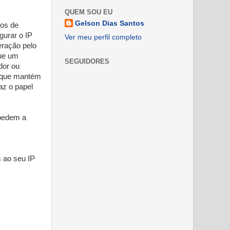
QUEM SOU EU
Gelson Dias Santos
mos de
gurar o IP
Ver meu perfil completo
eração pelo
que um
SEGUIDORES
dor ou
, que mantém
az o papel
mpedem a
 ao seu IP