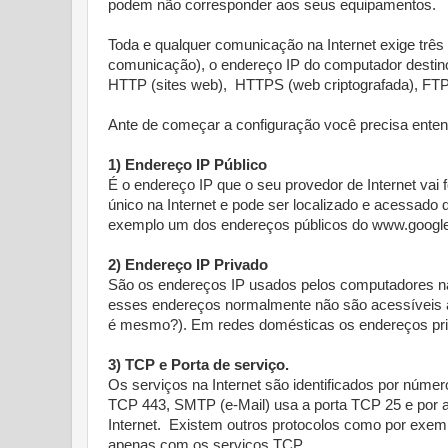
podem não corresponder aos seus equipamentos.
Toda e qualquer comunicação na Internet exige três
comunicação), o endereço IP do computador destin
HTTP (sites web), HTTPS (web criptografada), FTP (
Ante de começar a configuração você precisa enten
1) Endereço IP Público
É o endereço IP que o seu provedor de Internet vai
único na Internet e pode ser localizado e acessado
exemplo um dos endereços públicos do www.googl
2) Endereço IP Privado
São os endereços IP usados pelos computadores na
esses endereços normalmente não são acessíveis a
é mesmo?). Em redes domésticas os endereços pri
3) TCP e Porta de serviço.
Os serviços na Internet são identificados por núm
TCP 443, SMTP (e-Mail) usa a porta TCP 25 e por ai
Internet. Existem outros protocolos como por exe
apenas com os serviços TCP.