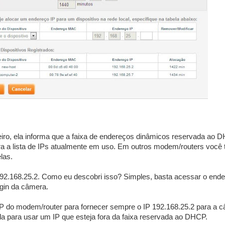
eiro, ela informa que a faixa de endereços dinâmicos reservada ao 
a a lista de IPs atualmente em uso. Em outros modem/routers você 
las.
192.168.25.2. Como eu descobri isso? Simples, basta acessar o end
login da câmera.
P do modem/router para fornecer sempre o IP 192.168.25.2 para a c
la para usar um IP que esteja fora da faixa reservada ao DHCP.