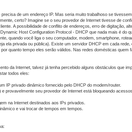
e precisa de um endereço IP. Mas seria muito trabalhoso se tivesse
lmente, certo? Imagine se o seu provedor de Internet tivesse de confi
nte. A possibilidade de conflito de endereços, erro de digitação, alt
do o Dynamic Host Configuration Protocol - DHCP que nada mais é do 
ente, quando você liga o seu computador, modem, smartphone, rotea
(seja ela privada ou pública). Existe um servidor DHCP em cada rede
e por quanto tempo eles serão válidos. Nas redes domésticas quem f
nto da Internet, talvez já tenha percebido alguns obstáculos que i
tar todos eles:
m um IP privado dinâmico fornecido pelo DHCP do modem/router.
 e provavelmente seu provedor de Internet está bloqueando acessos
m na Internet destinados aos IPs privados.
inâmico e vai trocar de tempos em tempos.
ma: