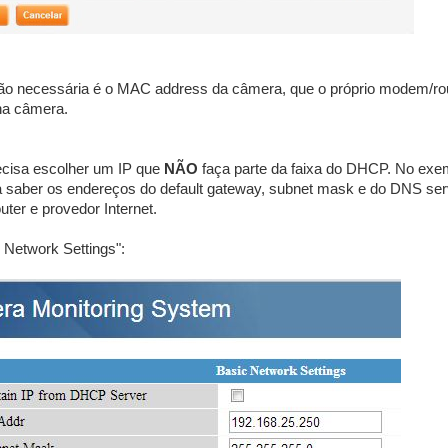
ação necessária é o MAC address da câmera, que o próprio modem/rou
 na câmera.
recisa escolher um IP que
NÃO
faça parte da faixa do DHCP. No exe
sa saber os endereços do default gateway, subnet mask e do DNS se
ter e provedor Internet.
 Network Settings":