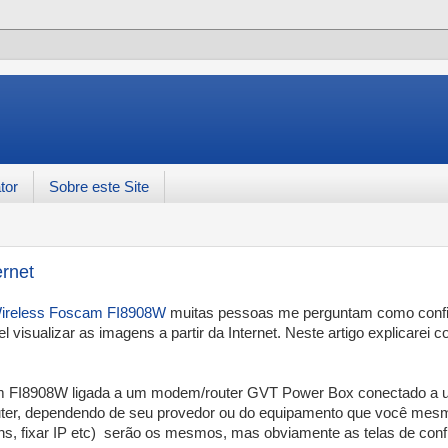
tor
Sobre este Site
ernet
Wireless Foscam FI8908W
muitas pessoas me perguntam como confi
visualizar as imagens a partir da Internet. Neste artigo explicarei 
m FI8908W ligada a um modem/router GVT Power Box conectado a
ter, dependendo de seu provedor ou do equipamento que você mesm
ddns, fixar IP etc) serão os mesmos, mas obviamente as telas de con