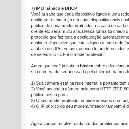
7) IP Dinâmico e DHCP
Você já sabe que cada dispositivo ligado a uma red
configurar o endereço em cada dispositivo individua
publico de cada modem/roteador na casa de cada clie
cliente etc seria muito alta. Dessa forma foi cria
protocolo que faz toda a configuração automaticam
qualquer dispositivo que esteja ligado a uma rede 
a tabela dos IPs em uso, quando foram fornecidos 
de servidor DHCP é o modem/roteador.
Agora que você já sabe o
básico
sobre o funcioname
sua câmera de ser acessada pela Internet. Vamos lis
1) Sua câmera está na rede interna, e portanto te
2) Você acessa a câmera pela porta HTTP (TCP 80)
público nessa porta.
3) O seu modem/roteador impede acessos com orige
4) O IP público do seu modem/roteador também é d
Agora vamos resolver cada um dos problemas aci