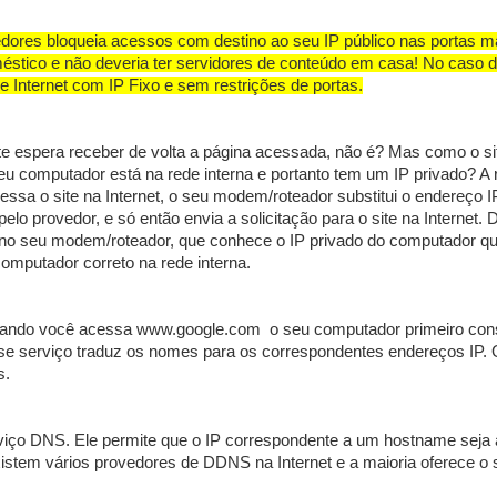
dores bloqueia acessos com destino ao seu IP público nas portas m
méstico e não deveria ter servidores de conteúdo em casa! No caso 
 Internet com IP Fixo e sem restrições de portas.
e espera receber de volta a página acessada, não é? Mas como o si
eu computador está na rede interna e portanto tem um IP privado? A 
sa o site na Internet, o seu modem/roteador substitui o endereço I
elo provedor, e só então envia a solicitação para o site na Internet.
a no seu modem/roteador, que conhece o IP privado do computador qu
computador correto na rede interna.
uando você acessa www.google.com o seu computador primeiro con
 serviço traduz os nomes para os correspondentes endereços IP. 
s.
ço DNS. Ele permite que o IP correspondente a um hostname seja a
Existem vários provedores de DDNS na Internet e a maioria oferece o 