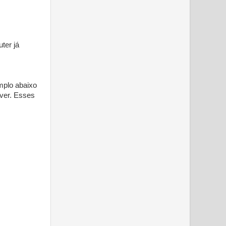
ter já
mplo abaixo
rver. Esses