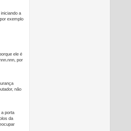
iniciando a
 por exemplo
porque ele é
nnn.nnn, por
gurança
utador, não
 a porta
olos da
reocupar