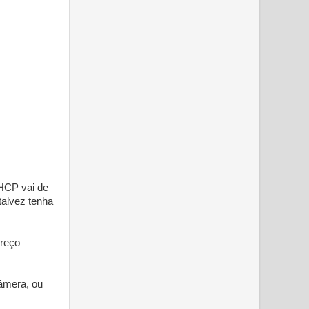
DHCP vai de
talvez tenha
ereço
âmera, ou