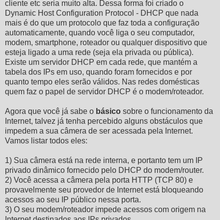
cliente etc seria muito alta. Dessa forma foi criado o
Dynamic Host Configuration Protocol - DHCP que nada
mais é do que um protocolo que faz toda a configuração
automaticamente, quando você liga o seu computador,
modem, smartphone, roteador ou qualquer dispositivo que
esteja ligado a uma rede (seja ela privada ou pública).
Existe um servidor DHCP em cada rede, que mantém a
tabela dos IPs em uso, quando foram fornecidos e por
quanto tempo eles serão válidos. Nas redes domésticas
quem faz o papel de servidor DHCP é o modem/roteador.
Agora que você já sabe o
básico
sobre o funcionamento da
Internet, talvez já tenha percebido alguns obstáculos que
impedem a sua câmera de ser acessada pela Internet.
Vamos listar todos eles:
1) Sua câmera está na rede interna, e portanto tem um IP
privado dinâmico fornecido pelo DHCP do modem/router.
2) Você acessa a câmera pela porta HTTP (TCP 80) e
provavelmente seu provedor de Internet está bloqueando
acessos ao seu IP público nessa porta.
3) O seu modem/roteador impede acessos com origem na
Internet destinados aos IPs privados.