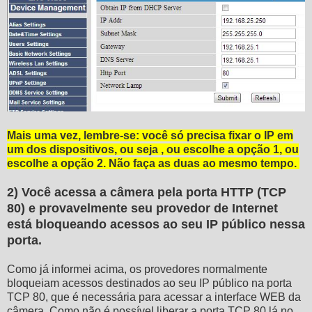
Mais uma vez, lembre-se: você só precisa fixar o IP em
um dos dispositivos, ou seja , ou escolhe a opção 1, ou
escolhe a opção 2. Não faça as duas ao mesmo tempo.
2) Você acessa a câmera pela porta HTTP (TCP
80) e provavelmente seu provedor de Internet
está bloqueando acessos ao seu IP público nessa
porta.
Como já informei acima, os provedores normalmente
bloqueiam acessos destinados ao seu IP público na porta
TCP 80, que é necessária para acessar a interface WEB da
câmera. Como não é possível liberar a porta TCP 80 lá no