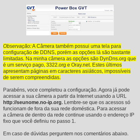
Observação:
A Câmera também possui uma tela para
configuração de DDNS, porém as opções lá são bastante
limitadas. Na minha câmera as opções são DynDns.org que
é um serviço pago, 3322.org e Oray.net. Estes últimos
apresentam páginas em caracteres asiáticos, impossíveis
de serem compreendidas.
Parabéns, voce completou a configuração. Agora já pode
acessar a sua câmera a partir da Internet usando a URL
http://seunome.no-ip.org.
Lembre-se que os acessos só
funcionam de fora da sua rede doméstica. Para acessar
a câmera de dentro da rede continue usando o endereço IP
fixo que você definiu no passo 1.
Em caso de dúvidas perguntem nos comentários abaixo.