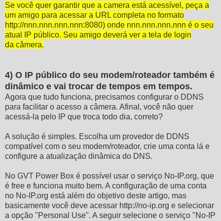
Se você quer garantir que a camera está acessível, peça a
um amigo para acessar a URL completa no formato
http://nnn.nnn.nnn.nnn:8080) onde nnn.nnn.nnn.nnn é o seu
atual IP público. Seu amigo deverá ver a tela de login
da câmera.
4) O IP público do seu modem/roteador também é
dinâmico e vai trocar de tempos em tempos.
Agora que tudo funciona, precisamos configurar o DDNS
para facilitar o acesso a câmera. Afinal, você não quer
acessá-la pelo IP que troca todo dia, correto?
A solução é simples. Escolha um provedor de DDNS
compatível com o seu modem/roteador, crie uma conta lá e
configure a atualização dinâmica do DNS.
No GVT Power Box é possível usar o serviço No-IP.org, que
é free e funciona muito bem. A configuração de uma conta
no No-IP.org está além do objetivo deste artigo, mas
basicamente você deve acessar http://no-ip.org e selecionar
a opção "Personal Use". A seguir selecione o serviço "No-IP