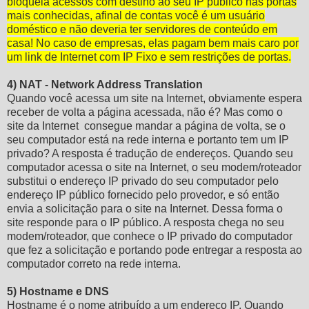
bloqueia acessos com destino ao seu IP público nas portas
mais conhecidas, afinal de contas você é um usuário
doméstico e não deveria ter servidores de conteúdo em
casa! No caso de empresas, elas pagam bem mais caro por
um link de Internet com IP Fixo e sem restrições de portas.
4) NAT - Network Address Translation
Quando você acessa um site na Internet, obviamente espera
receber de volta a página acessada, não é? Mas como o
site da Internet consegue mandar a página de volta, se o
seu computador está na rede interna e portanto tem um IP
privado? A resposta é tradução de endereços. Quando seu
computador acessa o site na Internet, o seu modem/roteador
substitui o endereço IP privado do seu computador pelo
endereço IP público fornecido pelo provedor, e só então
envia a solicitação para o site na Internet. Dessa forma o
site responde para o IP público. A resposta chega no seu
modem/roteador, que conhece o IP privado do computador
que fez a solicitação e portando pode entregar a resposta ao
computador correto na rede interna.
5) Hostname e DNS
Hostname é o nome atribuído a um endereço IP. Quando