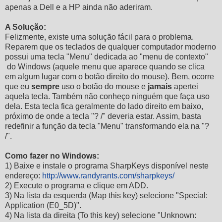
apenas a Dell e a HP ainda não aderiram.
A Solução:
Felizmente, existe uma solução fácil para o problema.
Reparem que os teclados de qualquer computador moderno
possui uma tecla "Menu" dedicada ao "menu de contexto"
do Windows (aquele menu que aparece quando se clica
em algum lugar com o botão direito do mouse). Bem, ocorre
que eu
sempre
uso o botão do mouse e
jamais
apertei
aquela tecla. Também não conheço ninguém que faça uso
dela. Esta tecla fica geralmente do lado direito em baixo,
próximo de onde a tecla "? /" deveria estar. Assim, basta
redefinir a função da tecla "Menu" transformando ela na "?
/".
Como fazer no Windows:
1) Baixe e instale o programa SharpKeys disponível neste
endereço:
http://www.randyrants.com/sharpkeys/
2) Execute o programa e clique em ADD.
3) Na lista da esquerda (Map this key) selecione "Special:
Application (E0_5D)".
4) Na lista da direita (To this key) selecione "Unknown: