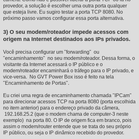
provedor, a solução é escolher uma outra porta qualquer
que esteja livre. Eu sugiro testar a porta TCP 8080. No
próximo passo vamos configurar essa porta alternativa.
3) O seu modem/roteador impede acessos com
origem na Internet destinados aos IPs privados.
Você precisa configurar um "forwarding" ou
"encaminhamento" no seu modem/roteador. Dessa forma, o
visitante da Internet acessará o IP público e o
modem/roteador encaminhará o tráfego para o IP privado, e
vice-versa. No GVT Power Box isso é feito na tela
"Encaminhamento de Portas".
Eu criei uma regra de encaminhamento chamada "IPCam"
para direcionar acessos TCP na porta 8080 (porta escolhida
no item anterior) para o endereço privado da câmera,
192.168.25.2 (que o modem chama de computer-3 neste
exemplo) na porta 80. O IP de origem fica em branco, pois
assim o modem/router entende que se trata do seu próprio
IP público, ou seja o IP dinâmico recebido do provedor.