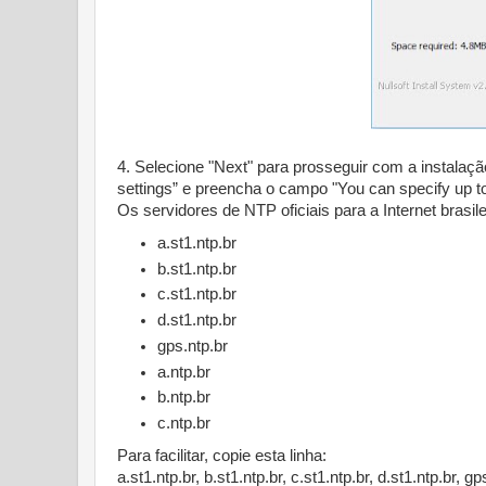
4. Selecione "Next" para prosseguir com a instalação. 
settings” e preencha o campo "You can specify up 
Os servidores de NTP oficiais para a Internet brasile
a.st1.ntp.br
b.st1.ntp.br
c.st1.ntp.br
d.st1.ntp.br
gps.ntp.br
a.ntp.br
b.ntp.br
c.ntp.br
Para facilitar, copie esta linha:
a.st1.ntp.br,
b.st1.ntp.br,
c.st1.ntp.br,
d.st1.ntp.br,
gps