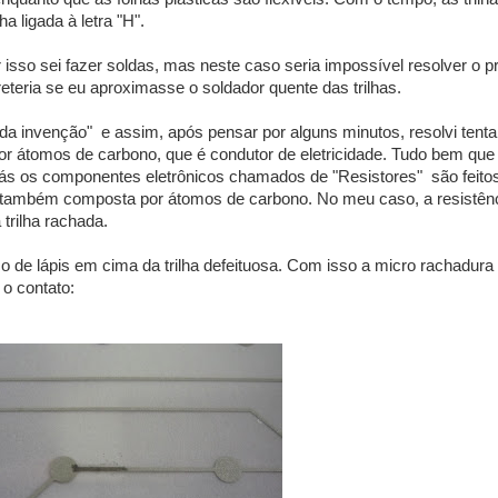
 ligada à letra "H".
 isso sei fazer soldas, mas neste caso seria impossível resolver o 
eteria se eu aproximasse o soldador quente das trilhas.
a invenção" e assim, após pensar por alguns minutos, resolvi tentar 
 por átomos de carbono, que é condutor de eletricidade. Tudo bem que
iás os componentes eletrônicos chamados de "Resistores" são feito
a também composta por átomos de carbono. No meu caso, a resistênc
trilha rachada.
o de lápis em cima da trilha defeituosa. Com isso a micro rachadura 
o contato: