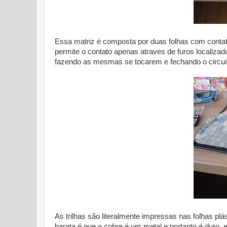
Essa matriz é composta por duas folhas com contato
permite o contato apenas atraves de furos localizad
fazendo as mesmas se tocarem e fechando o circuit
As trilhas são literalmente impressas nas folhas p
barata é que o cobre é um metal e portanto é duro, 