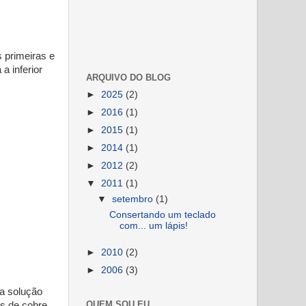
 primeiras e
a inferior
ARQUIVO DO BLOG
►
2025
(2)
►
2016
(1)
►
2015
(1)
►
2014
(1)
►
2012
(2)
▼
2011
(1)
▼
setembro
(1)
Consertando um teclado
com... um lápis!
►
2010
(2)
►
2006
(3)
sa solução
QUEM SOU EU
as de cobre