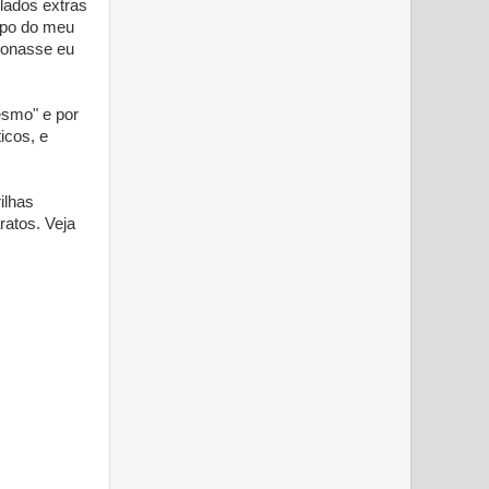
lados extras
mpo do meu
ionasse eu
esmo" e por
icos, e
ilhas
ratos. Veja