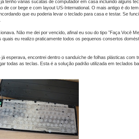
já tenho várias sucatas de computador em casa incluindo alguns tec
 de cor bege e com layout US-International. O mais antigo é do te
rdando que eu poderia levar o teclado para casa e testar. Se func
.
ncionava. Não me dei por vencido, afinal eu sou do tipo "Faça Você M
quais eu realizo praticamente todos os pequenos consertos domést
o já esperava, encontrei dentro o sanduíche de folhas plásticas com tr
gar todas as teclas. Esta é a solução padrão utilizada em teclados ba