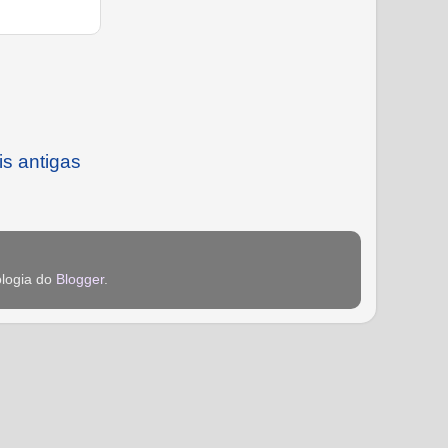
s antigas
ologia do
Blogger
.