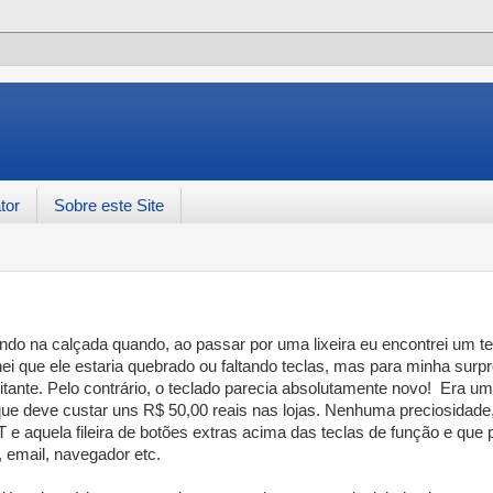
tor
Sobre este Site
o na calçada quando, ao passar por uma lixeira eu encontrei um t
ei que ele estaria quebrado ou faltando teclas, mas para minha surp
ante. Pelo contrário, o teclado parecia absolutamente novo! Era um
que deve custar uns R$ 50,00 reais nas lojas. Nenhuma preciosidad
NT e aquela fileira de botões extras acima das teclas de função e que
, email, navegador etc.