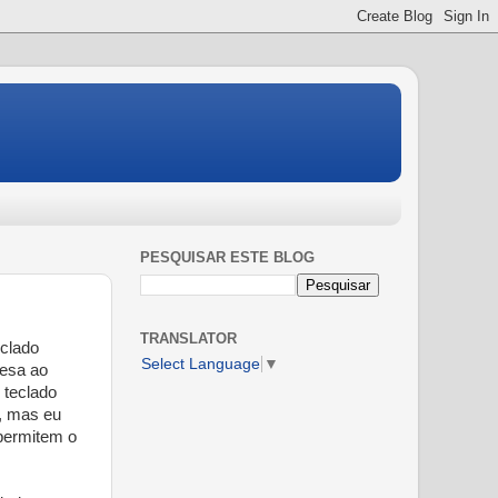
PESQUISAR ESTE BLOG
TRANSLATOR
eclado
Select Language
▼
resa ao
 teclado
e, mas eu
 permitem o