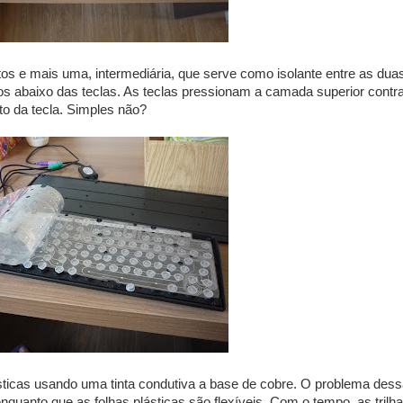
s e mais uma, intermediária, que serve como isolante entre as duas
os abaixo das teclas. As teclas pressionam a camada superior contra 
o da tecla. Simples não?
lásticas usando uma tinta condutiva a base de cobre. O problema des
enquanto que as folhas plásticas são flexíveis. Com o tempo, as trilh